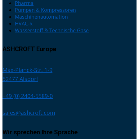
Pharma
Pumpen & Kompressoren
Maschinenautomation
HVAC-R
Wasserstoff & Technische Gase
ASHCROFT Europe
Max-Planck-Str. 1-9
52477 Alsdorf
+49 (0) 2404-5589-0
sales@ashcroft.com
Wir sprechen Ihre Sprache