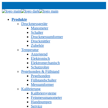
Produkte
Druckmessgeräte
Manometer
Schalter
Druckmessumformer
Druckmittler
Zubehör
Temperatur
Anzeigend
Elektronisch
Elektromechanisch
Schutzrohre
Pegelsonden & Füllstand
Pegelsonden
Füllstandschalter
Messumformer
Kalibrierung
Kalibriersysteme
Feinmessmanometer
Handpumpen
Service