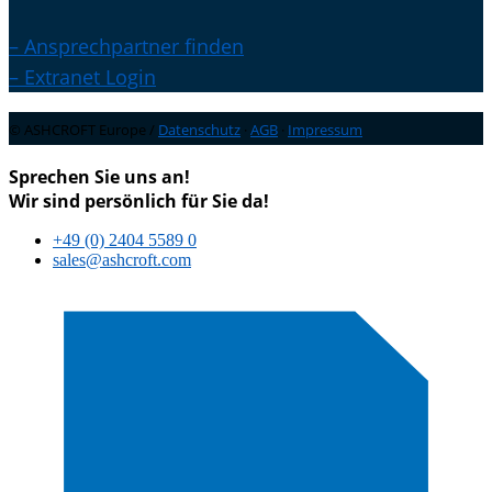
– Ansprechpartner finden
– Extranet Login
© ASHCROFT Europe /
Datenschutz
·
AGB
·
Impressum
Sprechen Sie uns an!
Wir sind persönlich für Sie da!
+49 (0) 2404 5589 0
sales@ashcroft.com