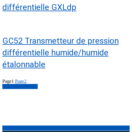
différentielle GXLdp
GC52 Transmetteur de pression
différentielle humide/humide
étalonnable
Page
1
Page
2
Search all products