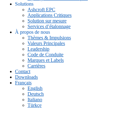
Solutions
Ashcroft EPC
Applications Critiques
Solution sur mesure
Services d’étalonnage
À propos de nous
Thèmes & Impulsions
Valeurs Principales
Leadership
Code de Conduite
Marques et Labels
Carrières
Contact
Downloads
Français
English
Deutsch
Italiano
Türkçe
GC51 Transmetteur de pression